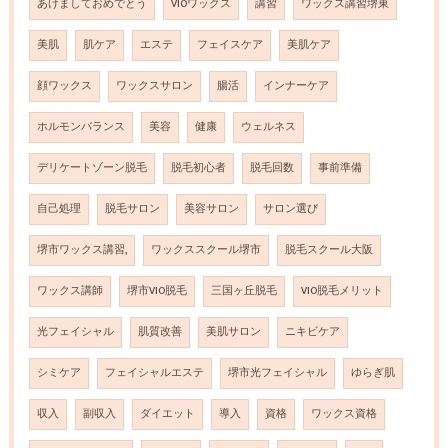
あけましておめでとう
VIOワックス
講習
ワックス講習堺東
美肌
肌ケア
エステ
フェイスケア
美肌ケア
顔ワックス
ワックスサロン
腸活
インナーケア
ホルモンバランス
美容
健康
ウェルネス
デリケートゾーン脱毛
脱毛初心者
脱毛回数
事前準備
自己処理
脱毛サロン
美容サロン
サロン選び
堺市ワックス講習,
ワックススクール堺市
脱毛スクール大阪
ワックス講師
堺市VIO脱毛
三国ヶ丘脱毛
VIO脱毛メリット
光フェイシャル
肌質改善
美肌サロン
ニキビケア
シミケア
フェイシャルエステ
堺市光フェイシャル
ゆらぎ肌
収入
副収入
ダイエット
導入
資格
ワックス資格