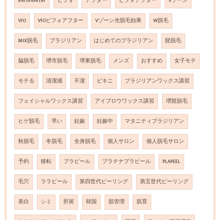
BeforeAfter
ビフォ
アフター
ビフォアフター
Vゾーン
VIO
VIOビフォアフター
Vゾーン光脱毛効果
W脱毛
MIX脱毛
ブラジリアン
はじめてのブラジリアン
髭脱毛
脇脱毛
堺市脱毛
堺東脱毛
メンズ
おすすめ
女子モテ
モテる
清潔感
不潔
ビキニ
ブラジリアンワックス講習
フェイシャルワックス講習
アイブロウワックス講習
堺髭脱毛
ヒゲ脱毛
早い
妊娠
妊娠中
マタニティブラジリアン
秋脱毛
冬脱毛
全身脱毛
個人サロン
個人脱毛サロン
予約
移転
プラピール
プラチナプラピール
PLAPEEL
毛穴
ララピール
第四世代ピーリング
第五世代ピーリング
美白
シミ
肝斑
韓国
肌管理
肌育