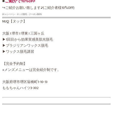
■
ご紹介で10%OFF
↪︎ご紹介お願い致します♪(ご紹介者様10%OFF)
(キャンペーン・キッズ脱毛・クーポン除外)
NUQ【ヌック】
大阪 I 堺市 I 堺東 I 三国ヶ丘
▶︎1回目から効果実感美肌光脱毛
▶︎ブラジリアンワックス脱毛
▶︎ワックス脱毛講習
【完全予約制】
※メンズメニューは完全紹介制です。
大阪府堺市堺区翁橋町1-10-13
ももちゃんハイツ3-302