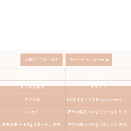
LINEでご予約・質問
ﾎｯﾄﾍﾟｯﾊﾟｰﾋﾞｭｰﾃｨー
Before & After
ブログ
よくある質問
スタッフ
アクセス
NUQ【ヌック】Brazilianwax × 《HBL》Eyebrow
コンセプト
堺市の脱毛･NUQ【ヌック】の口コミ情報
堺市の脱毛･NUQ【ヌック】の評判
堺市の脱毛･NUQ【ヌック】のお客様の声