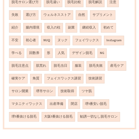
脱毛サロン選び方
脱毛違い
脱毛比較
脱毛解説
注意
失敗
選び方
ウェルネスストア
自然
サプリメント
紹介
腸内環境
収入の柱
副業
継続収入
初めて
不安
初心者
NUQ
ヌック
フェイワックス
Instagram
学べる
回数券
形
人気
デザイン脱毛
NG
脱毛注意点
肌荒れ
脱毛当日
服装
脱毛失敗
産毛ケア
確実ケア
角質
フェイスワックス講習
技術講習
サロン開業
堺市サロン
技術取得
ツヤ肌
マタニティワックス
出産準備
閉店
堺1番安い脱毛
堺1番抜ける脱毛
大阪1番抜ける脱毛
勧誘一切なし脱毛サロン