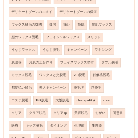
デリケートゾーンのニオイ
デリケートゾーンの保湿
ワックス脱毛の疑問
疑問
痛い
艶肌
艶肌ワックス
顔のワックス脱毛
フェイシャルワックス
メリット
うなじワックス
うなじ脱毛
キャンペーン
ワキシング
肌改善
お肌の土台作り
フェイスワックス堺市
ダブル脱毛
ミックス脱毛
ワックスと光脱毛
VIO脱毛
低価格脱毛
都度払い脱毛
導入キャンペーン
脱毛堺
堺脱毛
エステ脱毛
THR脱毛
大阪脱毛
clearspef#★
clear
クリア
クリア脱毛
クリアsp
美容脱毛
ちがい
同意書
医療
キッズ脱毛
タイミング
生理前
生理後