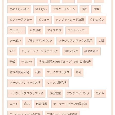
どのくらい痛い
痛くない
デリケートゾーン
代謝
保湿
ビフォーアフター
ビフォー
クレジットカード決済
クレカ払い
クレジット
永久脱毛
アイブロウ
ホットペッパー
クーポン
ブラジリアンパック
ブラジリアンワックス脱毛
大阪
安い
デリケートゾーンケアパック
お股パック
経皮吸収率
乾燥
サロン名
堺市の脱毛･NUQ【ヌック】のお客様の声
堺市の脱毛NUQ
花粉
フェイスワックス
産毛
ブラジリアンワックス堺
ワックス脱毛堺
ハリウッドブロウリフト堺
深夜営業
アンチエイジング
黒ずみ
ニオイ
痒み
色素沈着
デリケートゾーンの黒ずみ
デリケートゾーンの乾燥
デリケートゾーンの痒み