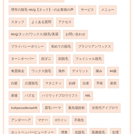
堺市の脱毛･NUQ【ヌック】･のお客様の声
サービス
メニュー
スタッフ
よくある質問
アクセス
NUQ/ヌック/ワックス/脱毛/美眉
お問い合わせ
プライバシーポリシー
初めての脱毛
ブラジリアンワックス
ターンオーバー
顔ダニ
顔脱毛
フェイシャル脱毛
角質除去
ワックス脱毛
海外
デメリット
痛み
40歳
白髪
介護脱毛
マタニティ
妊婦
出産
手術
産前
産後
バズる
ハリウッドブロウリフト
HBL
hollywoodbrowlift
眉毛パーマ
最先端技術
次世代アイブロウ
アンダーヘア
マナー
Oライン
不衛生
ホットペッパービューティー
堺東
光脱毛
医療脱毛
生理