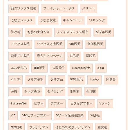
顔のワックス脱毛
フェイシャルワックス
メリット
うなじワックス
うなじ脱毛
キャンペーン
ワキシング
肌改善
お肌の土台作り
フェイスワックス堺市
ダブル脱毛
ミックス脱毛
ワックスと光脱毛
VIO脱毛
低価格脱毛
都度払い脱毛
導入キャンペーン
脱毛堺
堺脱毛
エステ脱毛
THR脱毛
大阪脱毛
clearspef#★
clear
クリア
クリア脱毛
クリアsp
美容脱毛
ちがい
同意書
医療
キッズ脱毛
タイミング
生理前
生理後
BeforeAfter
ビフォ
アフター
ビフォアフター
Vゾーン
VIO
VIOビフォアフター
Vゾーン光脱毛効果
W脱毛
MIX脱毛
ブラジリアン
はじめてのブラジリアン
髭脱毛