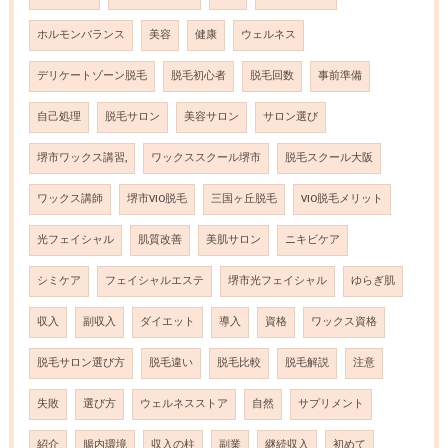
ホルモンバランス
美容
健康
ウェルネス
デリケートゾーン脱毛
脱毛初心者
脱毛回数
事前準備
自己処理
脱毛サロン
美容サロン
サロン選び
堺市ワックス講習,
ワックススクール堺市
脱毛スクール大阪
ワックス講師
堺市VIO脱毛
三国ヶ丘脱毛
VIO脱毛メリット
光フェイシャル
肌質改善
美肌サロン
ニキビケア
シミケア
フェイシャルエステ
堺市光フェイシャル
ゆらぎ肌
収入
副収入
ダイエット
導入
資格
ワックス資格
脱毛サロン選び方
脱毛違い
脱毛比較
脱毛解説
注意
失敗
選び方
ウェルネスストア
自然
サプリメント
紹介
腸内環境
収入の柱
副業
継続収入
初めて