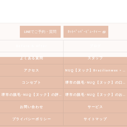
LINEでご予約・質問
ﾎｯﾄﾍﾟｯﾊﾟｰﾋﾞｭｰﾃｨー
Before & After
ブログ
よくある質問
スタッフ
アクセス
NUQ【ヌック】Brazilianwax × 《HBL》Eyebrow
コンセプト
堺市の脱毛･NUQ【ヌック】の口コミ情報
堺市の脱毛･NUQ【ヌック】の評判
堺市の脱毛･NUQ【ヌック】のお客様の声
お問い合わせ
サービス
プライバシーポリシー
サイトマップ