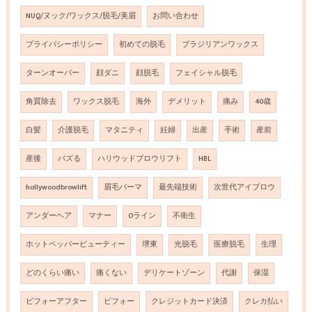
NUQ/ヌック/ワックス/脱毛/美眉
お問い合わせ
プライバシーポリシー
初めての脱毛
ブラジリアンワックス
ターンオーバー
顔ダニ
顔脱毛
フェイシャル脱毛
角質除去
ワックス脱毛
海外
デメリット
痛み
40歳
白髪
介護脱毛
マタニティ
妊婦
出産
手術
産前
産後
バズる
ハリウッドブロウリフト
HBL
hollywoodbrowlift
眉毛パーマ
最先端技術
次世代アイブロウ
アンダーヘア
マナー
Oライン
不衛生
ホットペッパービューティー
堺東
光脱毛
医療脱毛
生理
どのくらい痛い
痛くない
デリケートゾーン
代謝
保湿
ビフォーアフター
ビフォー
クレジットカード決済
クレカ払い