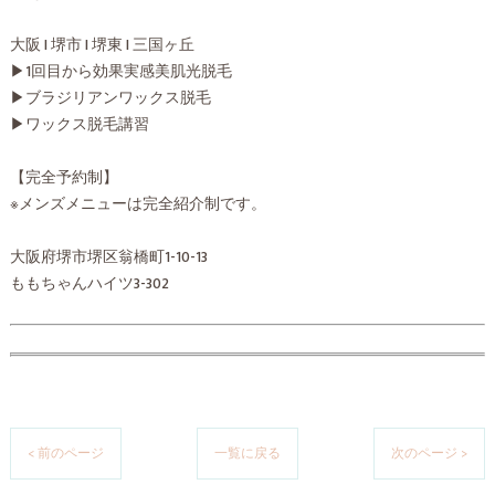
大阪 I 堺市 I 堺東 I 三国ヶ丘
▶︎1回目から効果実感美肌光脱毛
▶︎ブラジリアンワックス脱毛
▶︎ワックス脱毛講習
【完全予約制】
※メンズメニューは完全紹介制です。
大阪府堺市堺区翁橋町1-10-13
ももちゃんハイツ3-302
< 前のページ
一覧に戻る
次のページ >