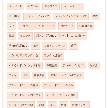
クレジット
永久脱毛
アイブロウ
ホットペッパー
クーポン
ブラジリアンパック
ブラジリアンワックス脱毛
大阪
安い
デリケートゾーンケアパック
お股パック
経皮吸収率
乾燥
サロン名
堺市の脱毛･NUQ【ヌック】のお客様の声
堺市の脱毛NUQ
花粉
フェイスワックス
産毛
ブラジリアンワックス堺
ワックス脱毛堺
ハリウッドブロウリフト堺
深夜営業
アンチエイジング
黒ずみ
ニオイ
痒み
色素沈着
デリケートゾーンの黒ずみ
デリケートゾーンの乾燥
デリケートゾーンの痒み
デリケートゾーンのニオイ
デリケートゾーンの保湿
ワックス脱毛の疑問
疑問
痛い
艶肌
艶肌ワックス