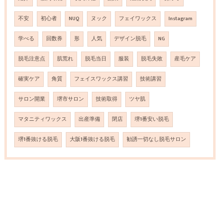
不安
初心者
NUQ
ヌック
フェイワックス
Instagram
学べる
回数券
形
人気
デザイン脱毛
NG
脱毛注意点
肌荒れ
脱毛当日
服装
脱毛失敗
産毛ケア
確実ケア
角質
フェイスワックス講習
技術講習
サロン開業
堺市サロン
技術取得
ツヤ肌
マタニティワックス
出産準備
閉店
堺1番安い脱毛
堺1番抜ける脱毛
大阪1番抜ける脱毛
勧誘一切なし脱毛サロン