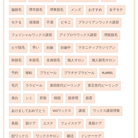
脇脱毛
堺市脱毛
堺東脱毛
メンズ
おすすめ
女子モテ
モテる
清潔感
不潔
ビキニ
ブラジリアンワックス講習
フェイシャルワックス講習
アイブロウワックス講習
堺髭脱毛
ヒゲ脱毛
早い
妊娠
妊娠中
マタニティブラジリアン
秋脱毛
冬脱毛
全身脱毛
個人サロン
個人脱毛サロン
予約
移転
プラピール
プラチナプラピール
PLAPEEL
毛穴
ララピール
第四世代ピーリング
第五世代ピーリング
美白
シミ
肝斑
韓国
肌管理
肌育
あけましておめでとう
VIOワックス
講習
ワックス講習堺東
美肌
肌ケア
エステ
フェイスケア
美肌ケア
顔ワックス
ワックスサロン
腸活
インナーケア