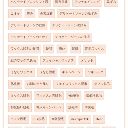
ハリウッドブロウリフト堺
深夜営業
アンチエイジング
黒ずみ
ニオイ
痒み
色素沈着
デリケートゾーンの黒ずみ
デリケートゾーンの乾燥
デリケートゾーンの痒み
デリケートゾーンのニオイ
デリケートゾーンの保湿
ワックス脱毛の疑問
疑問
痛い
艶肌
艶肌ワックス
顔のワックス脱毛
フェイシャルワックス
メリット
うなじワックス
うなじ脱毛
キャンペーン
ワキシング
肌改善
お肌の土台作り
フェイスワックス堺市
ダブル脱毛
ミックス脱毛
ワックスと光脱毛
VIO脱毛
低価格脱毛
都度払い脱毛
導入キャンペーン
脱毛堺
堺脱毛
エステ脱毛
THR脱毛
大阪脱毛
clearspef#★
clear