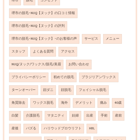
堺市
脱毛
コンセプト
堺市の脱毛･NUQ【ヌック】の口コミ情報
堺市の脱毛･NUQ【ヌック】の評判
堺市の脱毛･NUQ【ヌック】･のお客様の声
サービス
メニュー
スタッフ
よくある質問
アクセス
NUQ/ヌック/ワックス/脱毛/美眉
お問い合わせ
プライバシーポリシー
初めての脱毛
ブラジリアンワックス
ターンオーバー
顔ダニ
顔脱毛
フェイシャル脱毛
角質除去
ワックス脱毛
海外
デメリット
痛み
40歳
白髪
介護脱毛
マタニティ
妊婦
出産
手術
産前
産後
バズる
ハリウッドブロウリフト
HBL