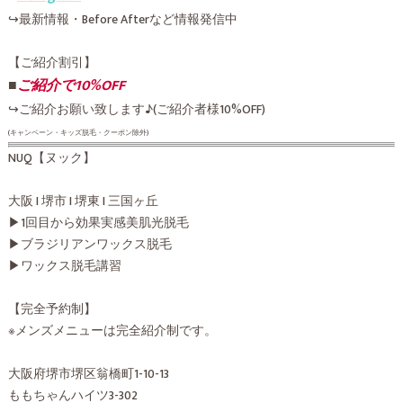
↪︎最新情報・Before Afterなど情報発信中
【ご紹介割引】
■
ご紹介で10%OFF
↪︎ご紹介お願い致します♪(ご紹介者様10%OFF)
(キャンペーン・キッズ脱毛・クーポン除外)
NUQ【ヌック】
大阪 I 堺市 I 堺東 I 三国ヶ丘
▶︎1回目から効果実感美肌光脱毛
▶︎ブラジリアンワックス脱毛
▶︎ワックス脱毛講習
【完全予約制】
※メンズメニューは完全紹介制です。
大阪府堺市堺区翁橋町1-10-13
ももちゃんハイツ3-302