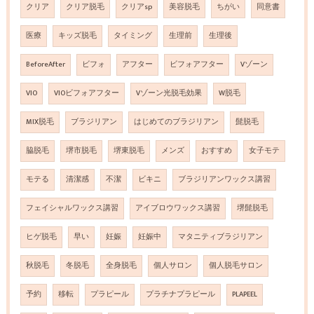
クリア
クリア脱毛
クリアsp
美容脱毛
ちがい
同意書
医療
キッズ脱毛
タイミング
生理前
生理後
BeforeAfter
ビフォ
アフター
ビフォアフター
Vゾーン
VIO
VIOビフォアフター
Vゾーン光脱毛効果
W脱毛
MIX脱毛
ブラジリアン
はじめてのブラジリアン
髭脱毛
脇脱毛
堺市脱毛
堺東脱毛
メンズ
おすすめ
女子モテ
モテる
清潔感
不潔
ビキニ
ブラジリアンワックス講習
フェイシャルワックス講習
アイブロウワックス講習
堺髭脱毛
ヒゲ脱毛
早い
妊娠
妊娠中
マタニティブラジリアン
秋脱毛
冬脱毛
全身脱毛
個人サロン
個人脱毛サロン
予約
移転
プラピール
プラチナプラピール
PLAPEEL