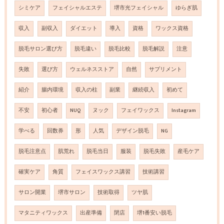
シミケア
フェイシャルエステ
堺市光フェイシャル
ゆらぎ肌
収入
副収入
ダイエット
導入
資格
ワックス資格
脱毛サロン選び方
脱毛違い
脱毛比較
脱毛解説
注意
失敗
選び方
ウェルネスストア
自然
サプリメント
紹介
腸内環境
収入の柱
副業
継続収入
初めて
不安
初心者
NUQ
ヌック
フェイワックス
Instagram
学べる
回数券
形
人気
デザイン脱毛
NG
脱毛注意点
肌荒れ
脱毛当日
服装
脱毛失敗
産毛ケア
確実ケア
角質
フェイスワックス講習
技術講習
サロン開業
堺市サロン
技術取得
ツヤ肌
マタニティワックス
出産準備
閉店
堺1番安い脱毛