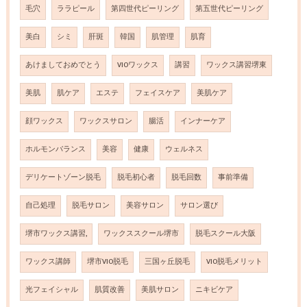
毛穴
ララピール
第四世代ピーリング
第五世代ピーリング
美白
シミ
肝斑
韓国
肌管理
肌育
あけましておめでとう
VIOワックス
講習
ワックス講習堺東
美肌
肌ケア
エステ
フェイスケア
美肌ケア
顔ワックス
ワックスサロン
腸活
インナーケア
ホルモンバランス
美容
健康
ウェルネス
デリケートゾーン脱毛
脱毛初心者
脱毛回数
事前準備
自己処理
脱毛サロン
美容サロン
サロン選び
堺市ワックス講習,
ワックススクール堺市
脱毛スクール大阪
ワックス講師
堺市VIO脱毛
三国ヶ丘脱毛
VIO脱毛メリット
光フェイシャル
肌質改善
美肌サロン
ニキビケア