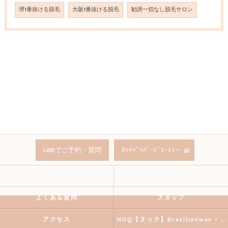
堺1番抜ける脱毛
大阪1番抜ける脱毛
勧誘一切なし脱毛サロン
LINEでご予約・質問
ﾎｯﾄﾍﾟｯﾊﾟｰﾋﾞｭｰﾃｨー
Before & After
ブログ
よくある質問
スタッフ
アクセス
NUQ【ヌック】Brazilianwax × 《HBL》Eyebrow