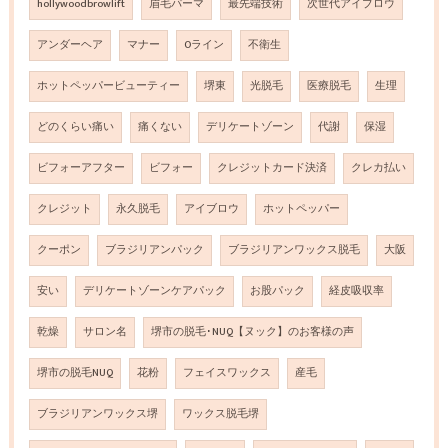
hollywoodbrowlift
眉毛パーマ
最先端技術
次世代アイブロウ
アンダーヘア
マナー
Oライン
不衛生
ホットペッパービューティー
堺東
光脱毛
医療脱毛
生理
どのくらい痛い
痛くない
デリケートゾーン
代謝
保湿
ビフォーアフター
ビフォー
クレジットカード決済
クレカ払い
クレジット
永久脱毛
アイブロウ
ホットペッパー
クーポン
ブラジリアンパック
ブラジリアンワックス脱毛
大阪
安い
デリケートゾーンケアパック
お股パック
経皮吸収率
乾燥
サロン名
堺市の脱毛･NUQ【ヌック】のお客様の声
堺市の脱毛NUQ
花粉
フェイスワックス
産毛
ブラジリアンワックス堺
ワックス脱毛堺